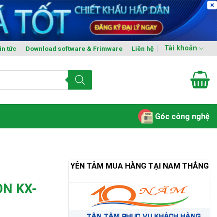
Tài khoản
in tức
Download software & Frimware
Liên hệ
Góc công nghệ
YÊN TÂM MUA HÀNG TẠI NAM THẮNG
ON KX-