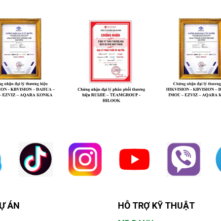
Ự ÁN
HỖ TRỢ KỸ THUẬT