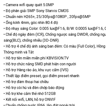
• Camera wifi quay quét 5.0MP
• Độ phân giải 5MP Sony Starvis CMOS
• Chuẩn nén H265+, 25/30fps@1080P , 20fps@5MP
• Ống kính 4mm, góc nhìn 80.4 độ
• Độ nhạy sáng Color: 0.005 lux@F1.6, B/W: 0.0005 lux@F1.6, 
• Chế độ ngày đêm (ICR), Chống ngược sáng DWDR, chống ng
sáng(BLC), chống nhiễu (3D-DNR).
• Hỗ trợ 4 chế độ ánh sáng ban đêm: Có màu (Full Color), Hồng
Thông minh và Tắt
• Hỗ trợ tên miền miễn phí KBVISION.TV
• Hỗ trợ chức năng SMD phát hiện con người
• Hỗ trợ Hàng rào ảo, khu vực cấm (IVS)
• Thiết lập điểm preset, gọi điểm preset nhanh
• Hỗ trợ đàm thoại hai chiều
• Hỗ trợ còi hú và đèn chớp báo động
• Hỗ trợ khe cắm thẻ nhớ 512GB
• Kết nối wifi, LAN, hỗ trợ ONVIF
• Chuẩn chống nước IP66, lắp đặt ngoài trời