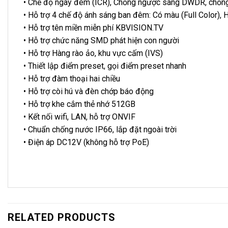
• Chế độ ngày đêm (ICR), Chống ngược sáng DWDR, chống
• Hỗ trợ 4 chế độ ánh sáng ban đêm: Có màu (Full Color),
• Hỗ trợ tên miền miễn phí KBVISION.TV
• Hỗ trợ chức năng SMD phát hiện con người
• Hỗ trợ Hàng rào ảo, khu vực cấm (IVS)
• Thiết lập điểm preset, gọi điểm preset nhanh
• Hỗ trợ đàm thoại hai chiều
• Hỗ trợ còi hú và đèn chớp báo động
• Hỗ trợ khe cắm thẻ nhớ 512GB
• Kết nối wifi, LAN, hỗ trợ ONVIF
• Chuẩn chống nước IP66, lắp đặt ngoài trời
• Điện áp DC12V (không hỗ trợ PoE)
RELATED PRODUCTS