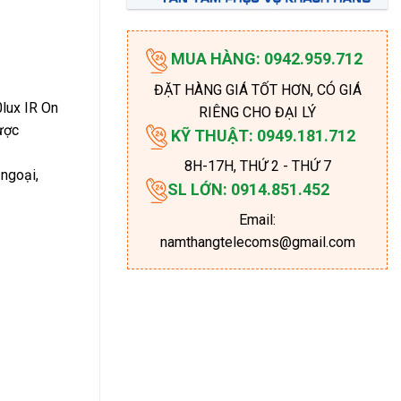
MUA HÀNG: 0942.959.712
ĐẶT HÀNG GIÁ TỐT HƠN, CÓ GIÁ
0lux IR On
RIÊNG CHO ĐẠI LÝ
ược
KỸ THUẬT: 0949.181.712
8H-17H
, THỨ 2 - THỨ 7
 ngoại,
SL LỚN: 0914.851.452
Email:
namthangtelecoms@gmail.com