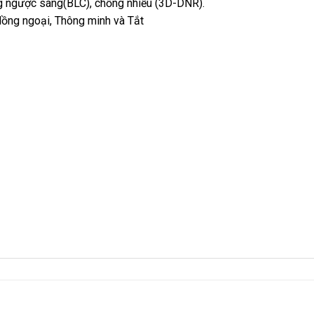
 ngược sáng(BLC), chống nhiễu (3D-DNR).
 Hồng ngoại, Thông minh và Tắt