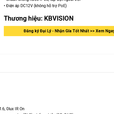
• Điện áp DC12V (không hỗ trợ PoE)
Thương hiệu: KBVISION
Đăng ký Đại Lý - Nhận Gía Tốt Nhất >> Xem Nga
.6, 0lux IR On