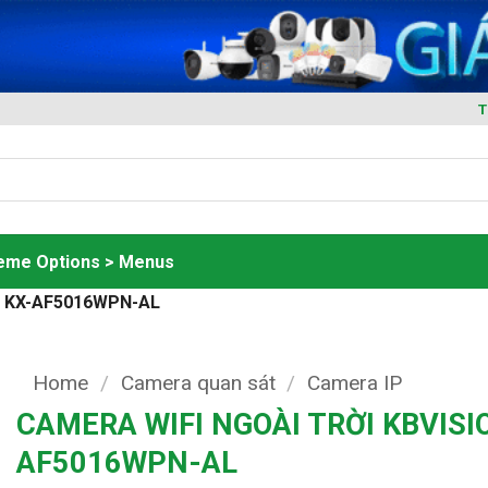
T
heme Options > Menus
N KX-AF5016WPN-AL
Home
/
Camera quan sát
/
Camera IP
CAMERA WIFI NGOÀI TRỜI KBVISI
AF5016WPN-AL