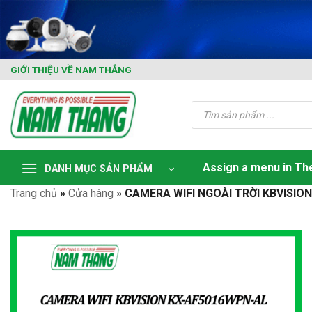
Skip
to
content
GIỚI THIỆU VỀ NAM THẮNG
Tìm
kiếm
sản
phẩm
Assign a menu in T
DANH MỤC SẢN PHẨM
Trang chủ
»
Cửa hàng
»
CAMERA WIFI NGOÀI TRỜI KBVISIO