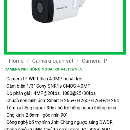
Home
/
Camera quan sát
/
Camera IP
CAMERA WIFI HỒNG NGOẠI KX-A4013WN-A
. Camera IP WIFI thân 4.0MP ngoài trời
. Cảm biến 1/3″ Sony SNR1s CMOS 4.0MP
. Độ phân giải: 4MP@20fps, 1080@25/30fps
. Chuẩn nén hình ảnh: Smart H.265+/H.265/H.264+/H.264
. Tầm xa hồng ngoại: 30m, hỗ trợ hồng ngoại thông minh
. Ống kính: 2.8mm , góc nhìn 90°
. Công nghệ bổ trợ hình ảnh: Chống ngược sáng DWDR,
Chống nhiễu 3DNR, Chế độ ngày đêm IRC, AWB, AGC..