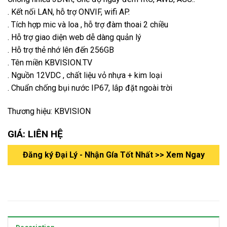
. Kết nối LAN, hỗ trợ ONVIF, wifi AP.
. Tích hợp mic và loa , hỗ trợ đàm thoai 2 chiều
. Hỗ trợ giao diện web dễ dàng quản lý
. Hỗ trợ thẻ nhớ lên đến 256GB
. Tên miền KBVISION.TV
. Nguồn 12VDC , chất liệu vỏ nhựa + kim loại
. Chuẩn chống bụi nước IP67, lắp đặt ngoài trời
Thương hiệu: KBVISION
GIÁ: LIÊN HỆ
Đăng ký Đại Lý - Nhận Gía Tốt Nhất >> Xem Ngay