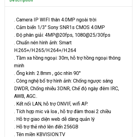
Description
. Camera IP WIFI thân 4.0MP ngoài trời
. Cảm biến 1/3″ Sony SNR1s CMOS 4.0MP
. Độ phân giải: 4MP@20fps, 1080@25/30fps
. Chuẩn nén hình ảnh: Smart
H.265+/H.265/H.264+/H.264
. Tầm xa hồng ngoại: 30m, hỗ trợ hồng ngoại thông
minh
. Ống kính: 2.8mm , góc nhìn 90°
. Công nghệ bổ trợ hình ảnh: Chống ngược sáng
DWDR, Chống nhiễu 3DNR, Chế độ ngày đêm IRC,
AWB, AGC..
. Kết nối LAN, hỗ trợ ONVIF, wifi AP.
. Tích hợp mic và loa , hỗ trợ đàm thoai 2 chiều
. Hỗ trợ giao diện web dễ dàng quản lý
. Hỗ trợ thẻ nhớ lên đến 256GB
. Tên miền KBVISION.TV