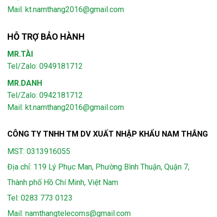
Mail: kt.namthang2016@gmail.com
HỖ TRỢ BẢO HÀNH
MR.TÀI
Tel/Zalo: 0949181712
MR.DANH
Tel/Zalo: 0942181712
Mail: kt.namthang2016@gmail.com
CÔNG TY TNHH TM DV XUẤT NHẬP KHẨU NAM THẮNG
MST: 0313916055
Địa chỉ: 119 Lý Phục Man, Phường Bình Thuận, Quận 7,
Thành phố Hồ Chí Minh, Việt Nam
Tel:
0283 773 0123
Mail:
namthangtelecoms@gmail.com