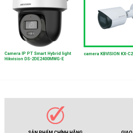
+
+
Camera IP PT Smart Hybrid light
camera KBVISION KX-C
Hikvision DS-2DE2400MWG-E
GIAO
SẢN PHẨM CHÍNH HÃNG