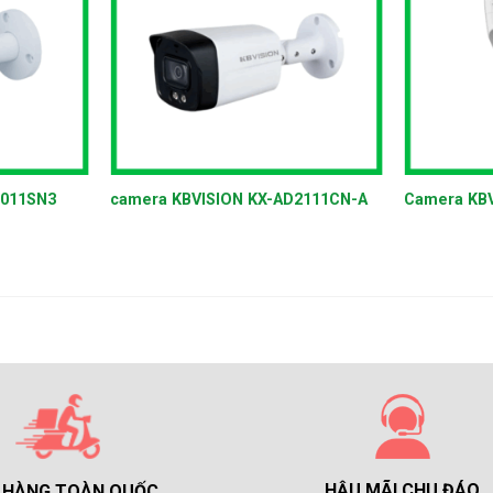
+
+
2011SN3
camera KBVISION KX-AD2111CN-A
Camera KB
HẬU MÃI CHU ĐÁO
 HÀNG TOÀN QUỐC