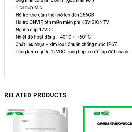
. Ống kính cố định 2.8mm (góc nhìn 98°)
. Tích hợp Mic
. Hỗ trợ khe cắm thẻ nhớ lên đến 256GB
. Hỗ trợ ONVIF, tên miền miễn phí KBVISION.TV
. Nguồn cấp 12VDC
. Nhiệt độ hoạt động : -40° C ~ +60° C.
. Chất liệu nhựa + kim loại, Chuẩn chống nước IP67
. Tặng kèm nguồn 12VDC trong hộp, có đế lắp đặt nhanh
RELATED PRODUCTS