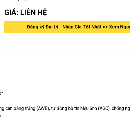
GIÁ: LIÊN HỆ
Đăng ký Đại Lý - Nhận Gía Tốt Nhất >> Xem Nga
3”
 cân bằng trắng (AWB), tự động bù tín hiệu ảnh (AGC), chống n
h