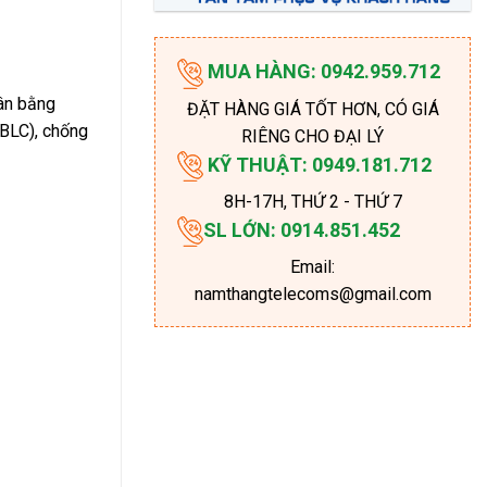
MUA HÀNG: 0942.959.712
ân bằng
ĐẶT HÀNG GIÁ TỐT HƠN, CÓ GIÁ
(BLC), chống
RIÊNG CHO ĐẠI LÝ
KỸ THUẬT: 0949.181.712
8H-17H
, THỨ 2 - THỨ 7
SL LỚN: 0914.851.452
Email:
namthangtelecoms@gmail.com