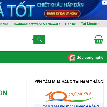
Tài khoản
in tức
Download software & Frimware
Liên hệ
Góc công nghệ
YÊN TÂM MUA HÀNG TẠI NAM THẮNG
ION