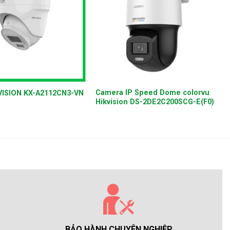
+
Camera IP Speed Dome colorvu
VISION KX-A2112CN3-VN
Hikvision DS-2DE2C200SCG-E(F0)
BẢO HÀNH CHUYÊN NGHIỆP