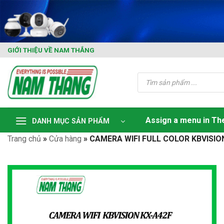
Skip
to
content
GIỚI THIỆU VỀ NAM THẮNG
Tìm
kiếm
sản
phẩm
Assign a menu in T
DANH MỤC SẢN PHẨM
Trang chủ
»
Cửa hàng
»
CAMERA WIFI FULL COLOR KBVISIO