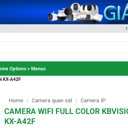
T
heme Options > Menus
N KX-A42F
Home
/
Camera quan sát
/
Camera IP
CAMERA WIFI FULL COLOR KBVIS
KX-A42F