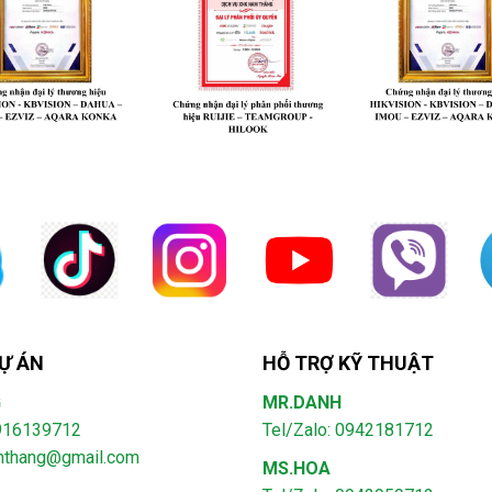
Ự ÁN
HỖ TRỢ KỸ THUẬT
G
MR.DANH
0916139712
Tel/Zalo: 0942181712
amthang@gmail.com
MS.HOA