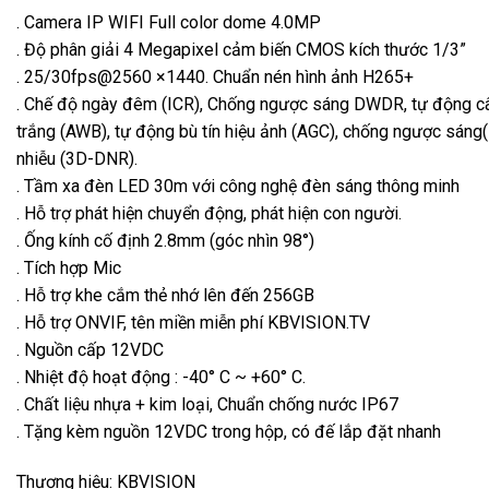
. Camera IP WIFI Full color dome 4.0MP
. Độ phân giải 4 Megapixel cảm biến CMOS kích thước 1/3”
. 25/30fps@2560 ×1440. Chuẩn nén hình ảnh H265+
. Chế độ ngày đêm (ICR), Chống ngược sáng DWDR, tự động c
trắng (AWB), tự động bù tín hiệu ảnh (AGC), chống ngược sáng
nhiễu (3D-DNR).
. Tầm xa đèn LED 30m với công nghệ đèn sáng thông minh
. Hỗ trợ phát hiện chuyển động, phát hiện con người.
. Ống kính cố định 2.8mm (góc nhìn 98°)
. Tích hợp Mic
. Hỗ trợ khe cắm thẻ nhớ lên đến 256GB
. Hỗ trợ ONVIF, tên miền miễn phí KBVISION.TV
. Nguồn cấp 12VDC
. Nhiệt độ hoạt động : -40° C ~ +60° C.
. Chất liệu nhựa + kim loại, Chuẩn chống nước IP67
. Tặng kèm nguồn 12VDC trong hộp, có đế lắp đặt nhanh
Thương hiệu: KBVISION