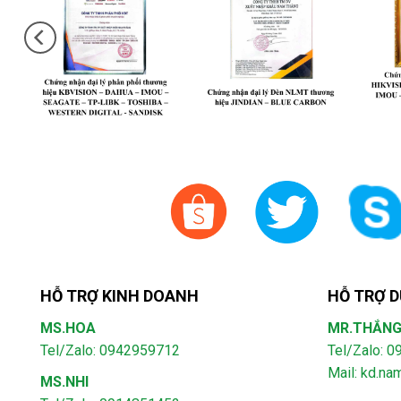
HỖ TRỢ KINH DOANH
HỖ TRỢ D
MS.HOA
MR.THẮN
Tel/Zalo: 0942959712
Tel/Zalo: 
Mail: kd.n
MS.NHI