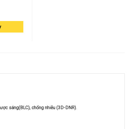
y
gược sáng(BLC), chống nhiễu (3D-DNR).