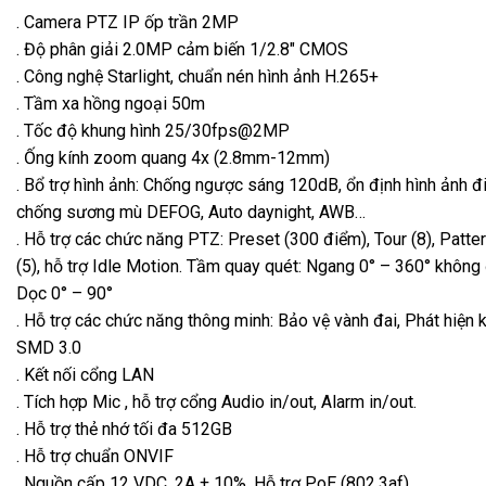
. Camera PTZ IP ốp trần 2MP
. Độ phân giải 2.0MP cảm biến 1/2.8″ CMOS
. Công nghệ Starlight, chuẩn nén hình ảnh H.265+
. Tầm xa hồng ngoại 50m
. Tốc độ khung hình 25/30fps@2MP
. Ống kính zoom quang 4x (2.8mm-12mm)
. Bổ trợ hình ảnh: Chống ngược sáng 120dB, ổn định hình ảnh đi
chống sương mù DEFOG, Auto daynight, AWB…
. Hỗ trợ các chức năng PTZ: Preset (300 điểm), Tour (8), Patter
(5), hỗ trợ Idle Motion. Tầm quay quét: Ngang 0° – 360° không
Dọc 0° – 90°
. Hỗ trợ các chức năng thông minh: Bảo vệ vành đai, Phát hiện 
SMD 3.0
. Kết nối cổng LAN
. Tích hợp Mic , hỗ trợ cổng Audio in/out, Alarm in/out.
. Hỗ trợ thẻ nhớ tối đa 512GB
. Hỗ trợ chuẩn ONVIF
. Nguồn cấp 12 VDC, 2A ± 10%, Hỗ trợ PoE (802.3af)