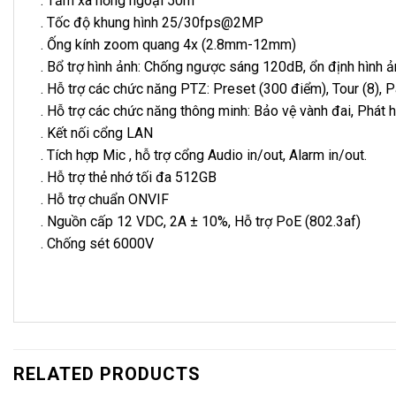
. Tầm xa hồng ngoại 50m
. Tốc độ khung hình 25/30fps@2MP
. Ống kính zoom quang 4x (2.8mm-12mm)
. Bổ trợ hình ảnh: Chống ngược sáng 120dB, ổn định hình
. Hỗ trợ các chức năng PTZ: Preset (300 điểm), Tour (8), 
. Hỗ trợ các chức năng thông minh: Bảo vệ vành đai, Phát
. Kết nối cổng LAN
. Tích hợp Mic , hỗ trợ cổng Audio in/out, Alarm in/out.
. Hỗ trợ thẻ nhớ tối đa 512GB
. Hỗ trợ chuẩn ONVIF
. Nguồn cấp 12 VDC, 2A ± 10%, Hỗ trợ PoE (802.3af)
. Chống sét 6000V
RELATED PRODUCTS