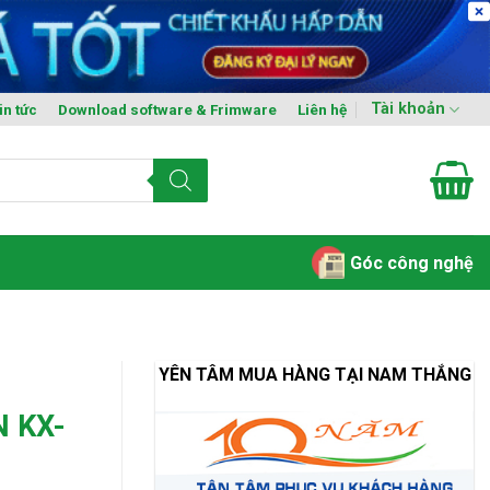
Tài khoản
in tức
Download software & Frimware
Liên hệ
Góc công nghệ
YÊN TÂM MUA HÀNG TẠI NAM THẮNG
 KX-