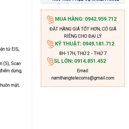
MUA HÀNG: 0942.959.712
ĐẶT HÀNG GIÁ TỐT HƠN, CÓ GIÁ
RIÊNG CHO ĐẠI LÝ
KỸ THUẬT: 0949.181.712
ện tử EIS,
8H-17H
, THỨ 2 - THỨ 7
SL LỚN: 0914.851.452
n (5), Scan
Email:
 điểm dừng;
namthangtelecoms@gmail.com
khuôn mặt,