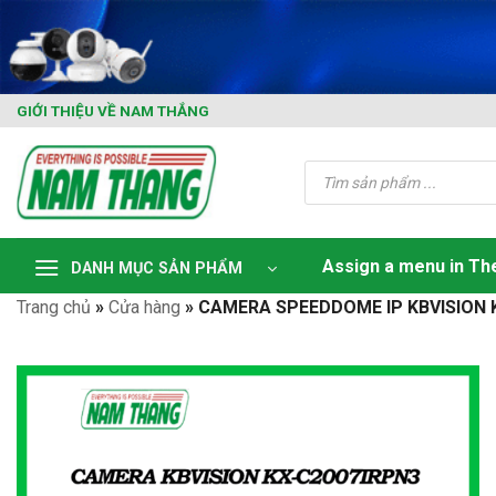
Skip
to
content
GIỚI THIỆU VỀ NAM THẮNG
Tìm
kiếm
sản
phẩm
Assign a menu in T
DANH MỤC SẢN PHẨM
Trang chủ
»
Cửa hàng
»
CAMERA SPEEDDOME IP KBVISION 