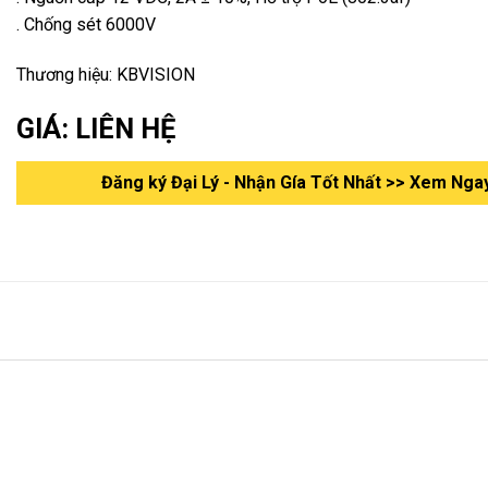
. Chống sét 6000V
Thương hiệu: KBVISION
GIÁ: LIÊN HỆ
Đăng ký Đại Lý - Nhận Gía Tốt Nhất >> Xem Nga