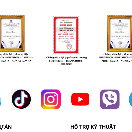
Ự ÁN
HỖ TRỢ KỸ THUẬT