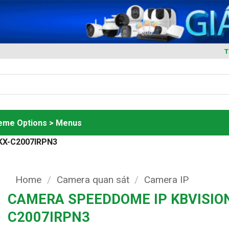
T
heme Options > Menus
KX-C2007IRPN3
Home
/
Camera quan sát
/
Camera IP
CAMERA SPEEDDOME IP KBVISION
C2007IRPN3