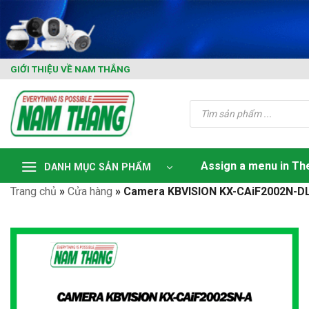
Skip
to
content
GIỚI THIỆU VỀ NAM THẮNG
Tìm
kiếm
sản
phẩm
Assign a menu in T
DANH MỤC SẢN PHẨM
Trang chủ
»
Cửa hàng
»
Camera KBVISION KX-CAiF2002N-D