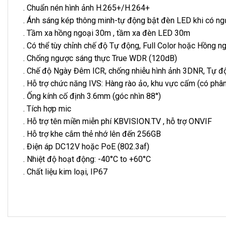
. Chuẩn nén hình ảnh H.265+/H.264+
. Ánh sáng kép thông minh-tự động bật đèn LED khi có ngư
. Tầm xa hồng ngoại 30m , tầm xa đèn LED 30m
. Có thể tùy chỉnh chế độ Tự động, Full Color hoặc Hồng ng
. Chống ngược sáng thực True WDR (120dB)
. Chế độ Ngày Đêm ICR, chống nhiễu hình ảnh 3DNR, Tự 
. Hỗ trợ chức năng IVS: Hàng rào ảo, khu vực cấm (có phâ
. Ống kính cố định 3.6mm (góc nhìn 88°)
. Tích hợp mic
. Hỗ trợ tên miền miễn phí KBVISION.TV , hỗ trợ ONVIF
. Hỗ trợ khe cắm thẻ nhớ lên đến 256GB
. Điện áp DC12V hoặc PoE (802.3af)
. Nhiệt độ hoạt động: -40°C to +60°C
. Chất liệu kim loại, IP67