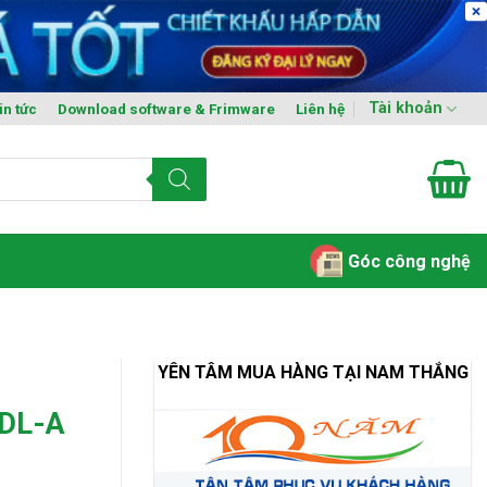
Tài khoản
in tức
Download software & Frimware
Liên hệ
Góc công nghệ
YÊN TÂM MUA HÀNG TẠI NAM THẮNG
-DL-A