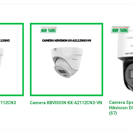
+
+
Camera Spe
2112CN3
Camera KBVISION KX-A2112CN3-VN
Hikvision 
(S7)