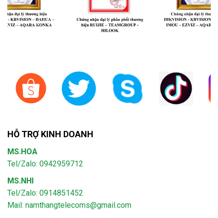
HỖ TRỢ KINH DOANH
MS.HOA
Tel/Zalo: 0942959712
MS.NHI
Tel/Zalo: 0914851452
Mail:
namthangtelecoms@gmail.com