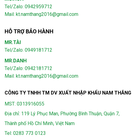
Tel/Zalo: 0942959712
Mail: kt.namthang2016@gmail.com
HỖ TRỢ BẢO HÀNH
MR.TÀI
Tel/Zalo: 0949181712
MR.DANH
Tel/Zalo: 0942181712
Mail: kt.namthang2016@gmail.com
CÔNG TY TNHH TM DV XUẤT NHẬP KHẨU NAM THẮNG
MST: 0313916055
Địa chỉ: 119 Lý Phục Man, Phường Bình Thuận, Quận 7,
Thành phố Hồ Chí Minh, Việt Nam
Tel:
0283 773 0123