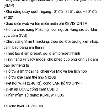
(4MP)
• Khả năng quay quét : ngang : 0° đến 325° , dọc –20° đến
+100°
• Giao diện web và tên miền miễn phí KBVISION.TV
• Hỗ trợ chức năng Phát hiện con người, Hàng rào ảo, khu
vực cấm (IVS)
• Chức năng Smart Tracking, theo dõi đối tượng xâm nhập,
cảnh báo bằng âm thanh
• Thiết lập điểm preset, gọi điểm preset nhanh
• Tính năng Privacy mode, cho phép cụp ống kính và đảm
bảo sự riêng tư
• Hỗ trợ đàm thoại hai chiều với Mic và loa tích hợp
• Hỗ trợ khe cắm thẻ nhớ 512GB
• Kết nối WIFI (2.4GHz), cổng LAN, hỗ trợ ONVIF
• Điện áp DC5V, cổng cắm USB-C
• Phần mềm sử dụng: KBVIEW PLUS
Thương hiệu: KBVISION