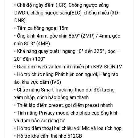
• Chế độ ngày đêm (ICR), Chống ngược sáng
DWDR, chống ngược sáng(BLC), chống nhiễu (3D-
DNR).
• Tầm xa hồng ngoại 15m
• Ống kính 4mm, góc nhìn 85.9° (2MP) / 4mm, góc
nhìn 80.3° (4MP)
• Khả năng quay quét : ngang : 0° đến 325° , dọc –
20° đến +100°
• Giao diện web và tên miền miễn phí KBVISION.TV
• Hỗ trợ chức năng Phát hiện con người, Hàng rào
ảo, khu vực cấm (IVS)
• Chức năng Smart Tracking, theo dõi đối tượng
xâm nhập, cảnh báo bằng âm thanh
• Thiết lập điểm preset, gọi điểm preset nhanh
• Tính năng Privacy mode, cho phép cụp ống kính
và đảm bảo sự riêng tư
• Hỗ trợ đàm thoại hai chiều với Mic và loa tích hợp
• Hỗ trợ khe cắm thẻ nhớ 512GB