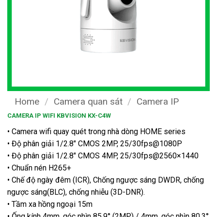
Home
/
Camera quan sát
/
Camera IP
CAMERA IP WIFI KBVISION KX-C4W
• Camera wifi quay quét trong nhà dòng HOME series
• Độ phân giải 1/2.8″ CMOS 2MP, 25/30fps@1080P
• Độ phân giải 1/2.8″ CMOS 4MP, 25/30fps@2560×1440
• Chuẩn nén H265+
• Chế độ ngày đêm (ICR), Chống ngược sáng DWDR, chống
ngược sáng(BLC), chống nhiễu (3D-DNR).
• Tầm xa hồng ngoại 15m
• Ống kính 4mm, góc nhìn 85.9° (2MP) / 4mm, góc nhìn 80.3°