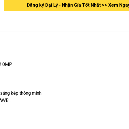
Đăng ký Đại Lý - Nhận Gía Tốt Nhất >> Xem Nga
 2.0MP
h sáng kép thông minh
, AWB…