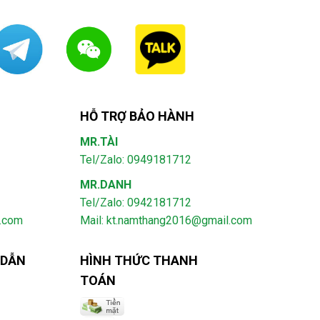
HỖ TRỢ BẢO HÀNH
MR.TÀI
Tel/Zalo: 0949181712
MR.DANH
Tel/Zalo: 0942181712
l.com
Mail: kt.namthang2016@gmail.com
 DẪN
HÌNH THỨC THANH
TOÁN