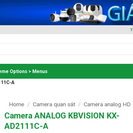
T
heme Options > Menus
111C-A
Home
/
Camera quan sát
/
Camera analog HD
Camera ANALOG KBVISION KX-
AD2111C-A