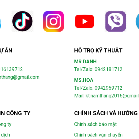
Ự ÁN
HỖ TRỢ KỸ THUẬT
G
MR.DANH
0916139712
Tel/Zalo: 0942181712
amthang@gmail.com
MS.HOA
Tel/Zalo: 0942959712
Mail: kt.namthang2016@gmai
IN CÔNG TY
CHÍNH SÁCH VÀ HƯỚNG
ông ty
Chính sách bảo mật
 dịch
Chính sách vận chuyển