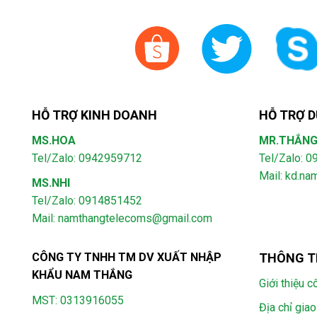
HỖ TRỢ KINH DOANH
HỖ TRỢ D
MS.HOA
MR.THẮN
Tel/Zalo: 0942959712
Tel/Zalo: 
Mail: kd.n
MS.NHI
Tel/Zalo: 0914851452
Mail:
namthangtelecoms@gmail.com
CÔNG TY TNHH TM DV XUẤT NHẬP
THÔNG T
KHẨU NAM THẮNG
Giới thiệu c
MST: 0313916055
Địa chỉ giao