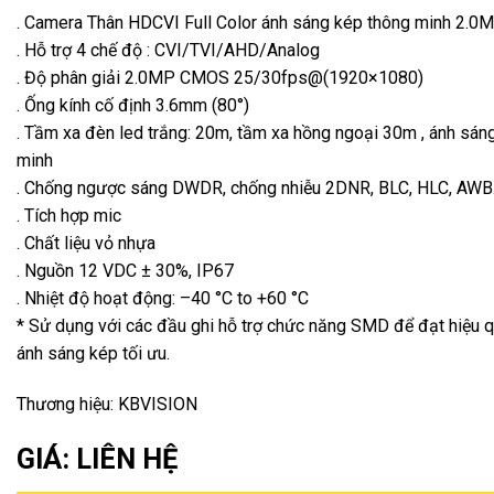
. Camera Thân HDCVI Full Color ánh sáng kép thông minh 2.0
. Hỗ trợ 4 chế độ : CVI/TVI/AHD/Analog
. Độ phân giải 2.0MP CMOS 25/30fps@(1920×1080)
. Ống kính cố định 3.6mm (80°)
. Tầm xa đèn led trắng: 20m, tầm xa hồng ngoại 30m , ánh sán
minh
. Chống ngược sáng DWDR, chống nhiễu 2DNR, BLC, HLC, AW
. Tích hợp mic
. Chất liệu vỏ nhựa
. Nguồn 12 VDC ± 30%, IP67
. Nhiệt độ hoạt động: –40 °C to +60 °C
* Sử dụng với các đầu ghi hỗ trợ chức năng SMD để đạt hiệu 
ánh sáng kép tối ưu.
Thương hiệu: KBVISION
GIÁ: LIÊN HỆ