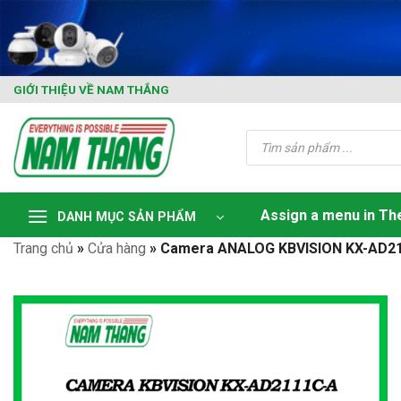
Skip
to
content
GIỚI THIỆU VỀ NAM THẮNG
Tìm
kiếm
sản
phẩm
Assign a menu in T
DANH MỤC SẢN PHẨM
Trang chủ
»
Cửa hàng
»
Camera ANALOG KBVISION KX-AD2