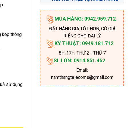
MP
MUA HÀNG: 0942.959.712
ĐẶT HÀNG GIÁ TỐT HƠN, CÓ GIÁ
g kép thông
RIÊNG CHO ĐẠI LÝ
KỸ THUẬT: 0949.181.712
B…
8H-17H
, THỨ 2 - THỨ 7
SL LỚN: 0914.851.452
Email:
namthangtelecoms@gmail.com
quả sử dụng