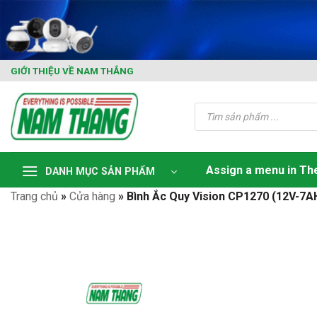
Skip
to
content
GIỚI THIỆU VỀ NAM THẮNG
Tìm
kiếm
sản
phẩm
Assign a menu in T
DANH MỤC SẢN PHẨM
Trang chủ
»
Cửa hàng
»
Bình Ắc Quy Vision CP1270 (12V-7A