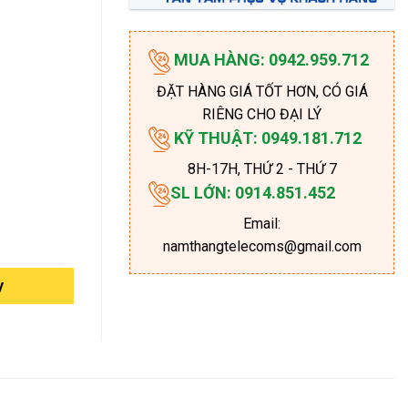
MUA HÀNG: 0942.959.712
ĐẶT HÀNG GIÁ TỐT HƠN, CÓ GIÁ
RIÊNG CHO ĐẠI LÝ
KỸ THUẬT: 0949.181.712
8H-17H
, THỨ 2 - THỨ 7
SL LỚN: 0914.851.452
Email:
namthangtelecoms@gmail.com
y