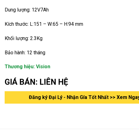
Dung lượng: 12V7Ah
Kích thước: L:151 – W:65 – H:94 mm
Khối lượng: 2.3Kg
Bảo hành: 12 tháng
Thương hiệu: Vision
GIÁ BÁN: LIÊN HỆ
Đăng ký Đại Lý - Nhận Gía Tốt Nhất >> Xem Nga