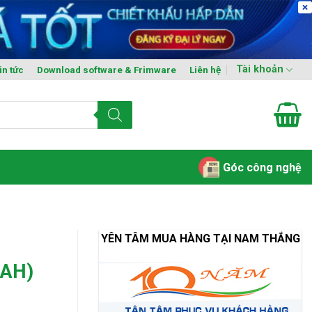
Tài khoản
in tức
Download software & Frimware
Liên hệ
Góc công nghệ
YÊN TÂM MUA HÀNG TẠI NAM THẮNG
7AH)