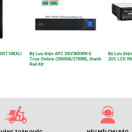
+
+
 SRT10KXLI
Bộ Lưu Điện APC SRV3KRIRK-E
Bộ Lưu Điệ
True Online (3000VA/2700W), thanh
2UC LCD RM
Rail Kit
HẬU MÃI CHU ĐÁO