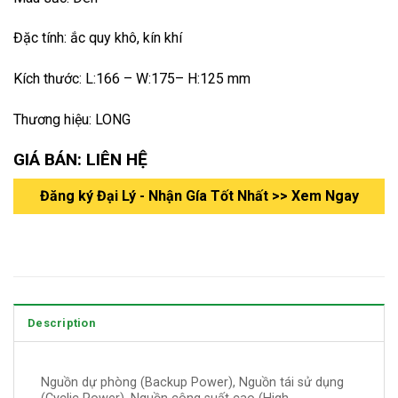
Đặc tính: ắc quy khô, kín khí
Kích thước: L:166 – W:175– H:125 mm
Thương hiệu: LONG
GIÁ BÁN: LIÊN HỆ
Đăng ký Đại Lý - Nhận Gía Tốt Nhất >> Xem Ngay
Description
Nguồn dự phòng (Backup Power), Nguồn tái sử dụng