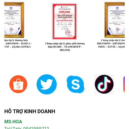
HỖ TRỢ KINH DOANH
MS.HOA
Tel/Zalo: 0942959712