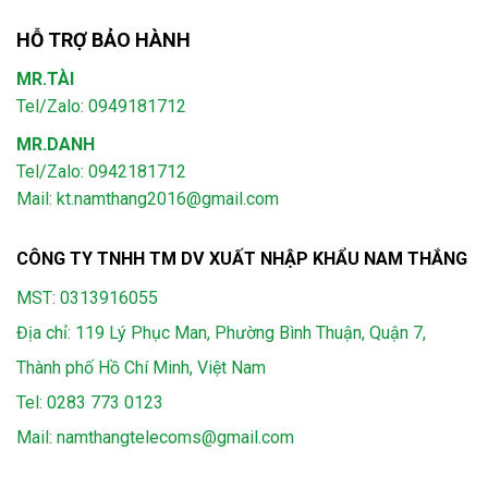
HỖ TRỢ BẢO HÀNH
MR.TÀI
Tel/Zalo: 0949181712
MR.DANH
Tel/Zalo: 0942181712
Mail: kt.namthang2016@gmail.com
CÔNG TY TNHH TM DV XUẤT NHẬP KHẨU NAM THẮNG
MST: 0313916055
Địa chỉ: 119 Lý Phục Man, Phường Bình Thuận, Quận 7,
Thành phố Hồ Chí Minh, Việt Nam
Tel:
0283 773 0123
Mail:
namthangtelecoms@gmail.com