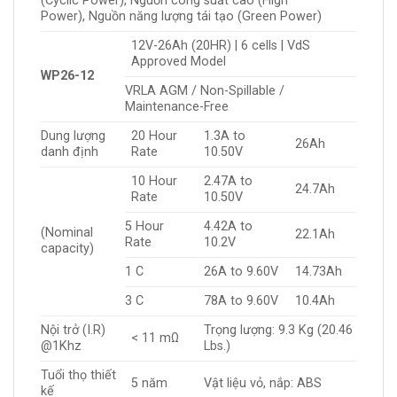
(Cyclic Power), Nguồn công suất cao (High
Power), Nguồn năng lượng tái tạo (Green Power)
12V-26Ah (20HR) | 6 cells | VdS
Approved Model
WP26-12
VRLA AGM / Non-Spillable /
Maintenance-Free
Dung lượng
20 Hour
1.3A to
26Ah
danh định
Rate
10.50V
10 Hour
2.47A to
24.7Ah
Rate
10.50V
5 Hour
4.42A to
(Nominal
22.1Ah
Rate
10.2V
capacity)
1 C
26A to 9.60V
14.73Ah
3 C
78A to 9.60V
10.4Ah
Nội trở (I.R)
Trọng lượng: 9.3 Kg (20.46
< 11 mΩ
@1Khz
Lbs.)
Tuổi thọ thiết
5 năm
Vật liệu vỏ, nắp: ABS
kế