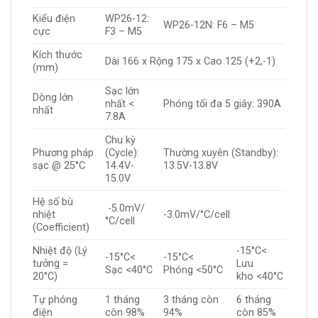
Kiểu điện
WP26-12:
WP26-12N: F6 – M5
cực
F3 – M5
Kích thước
Dài 166 x Rộng 175 x Cao 125 (+2,-1)
(mm)
Sạc lớn
Dòng lớn
nhất <
Phóng tối đa 5 giây: 390A
nhất
7.8A
Chu kỳ
Phương pháp
(Cycle):
Thường xuyên (Standby):
sạc @ 25°C
14.4V-
13.5V-13.8V
15.0V
Hệ số bù
-5.0mV/
nhiệt
-3.0mV/°C/cell
°C/cell
(Coefficient)
Nhiệt độ (Lý
-15°C<
-15°C<
-15°C<
tưởng =
Lưu
Sạc <40°C
Phóng <50°C
20°C)
kho <40°C
Tự phóng
1 tháng
3 tháng còn
6 tháng
điện
còn 98%
94%
còn 85%