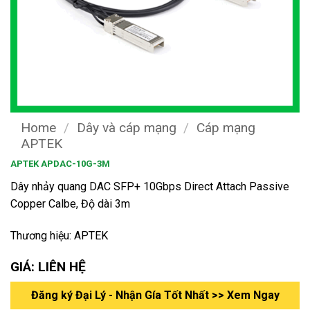
Home
/
Dây và cáp mạng
/
Cáp mạng
APTEK
APTEK APDAC-10G-3M
Dây nhảy quang DAC SFP+ 10Gbps Direct Attach Passive
Copper Calbe, Độ dài 3m
Thương hiệu: APTEK
GIÁ: LIÊN HỆ
Đăng ký Đại Lý - Nhận Gía Tốt Nhất >> Xem Ngay