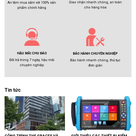
Giao nhận nhanh chóng, an toàn
An tâm mua sắm với 100% sản
cho hàng hóa
phẩm chính hãng
HẬU MÃI CHU ĐÁO
BẢO HÀNH CHUYÊN NGHIỆP
Đổi trả trong 7 ngày, hậu mãi
Bảo hành nhanh chóng, thủ tục
chuyên nghiệp
đơn giản
Tin tức
CÔNG TRÌNH THE GRACES VÀ
GIỚI THIỆU CÁC THIẾT BỊ KIỂM