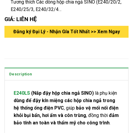
Tương thích Các dòng hộp chia ngả SINO (E240/20/2,
E240/25/3, E240/32/4…
GIÁ: LIÊN HỆ
Đăng ký Đại Lý - Nhận Gía Tốt Nhất >> Xem Ngay
Description
E240LS
(Nắp đậy hộp chia ngả SINO)
là phụ kiện
dùng để đậy kín miệng các hộp chia ngả trong
hệ thống ống điện PVC
, giúp
bảo vệ mối nối điện
khỏi bụi bẩn, hơi ẩm và côn trùng
, đồng thời
đảm
bảo tính an toàn và thẩm mỹ cho công trình
.