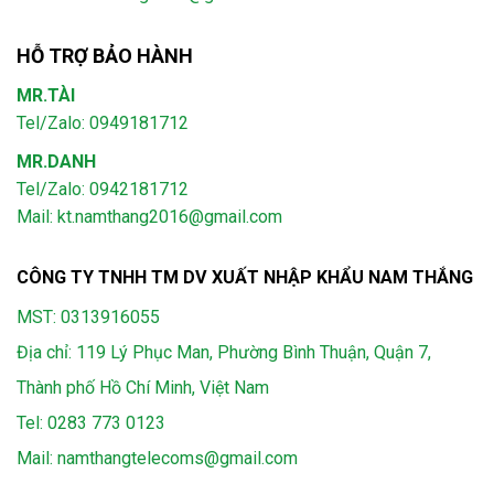
HỖ TRỢ BẢO HÀNH
MR.TÀI
Tel/Zalo: 0949181712
MR.DANH
Tel/Zalo: 0942181712
Mail: kt.namthang2016@gmail.com
CÔNG TY TNHH TM DV XUẤT NHẬP KHẨU NAM THẮNG
MST: 0313916055
Địa chỉ: 119 Lý Phục Man, Phường Bình Thuận, Quận 7,
Thành phố Hồ Chí Minh, Việt Nam
Tel:
0283 773 0123
Mail:
namthangtelecoms@gmail.com