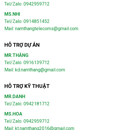
Tel/Zalo: 0942959712
MS.NHI
Tel/Zalo: 0914851452
Mail:
namthangtelecoms@gmail.com
HỖ TRỢ DỰ ÁN
MR.THẮNG
Tel/Zalo: 0916139712
Mail: kd.namthang@gmail.com
HỖ TRỢ KỸ THUẬT
MR.DANH
Tel/Zalo: 0942181712
MS.HOA
Tel/Zalo: 0942959712
Mail: kt.namthang2016@gmail.com