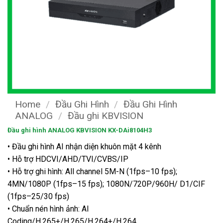
Home
/
Đầu Ghi Hình
/
Đầu Ghi Hình
ANALOG
/
Đầu ghi KBVISION
Đầu ghi hình ANALOG KBVISION KX-DAi8104H3
• Đầu ghi hình AI nhận diện khuôn mặt 4 kênh
• Hỗ trợ HDCVI/AHD/TVI/CVBS/IP
• Hỗ trợ ghi hình: All channel 5M-N (1fps–10 fps);
4MN/1080P (1fps–15 fps); 1080N/720P/960H/ D1/CIF
(1fps–25/30 fps)
• Chuẩn nén hình ảnh: AI
Coding/H.265+/H.265/H.264+/H.264