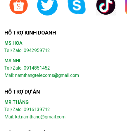
HỖ TRỢ KINH DOANH
MS.HOA
Tel/Zalo: 0942959712
MS.NHI
Tel/Zalo: 0914851452
Mail:
namthangtelecoms@gmail.com
HỖ TRỢ DỰ ÁN
MR.THẮNG
Tel/Zalo: 0916139712
Mail: kd.namthang@gmail.com