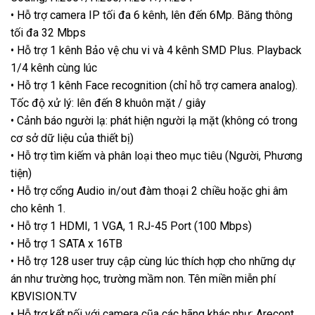
• Hỗ trợ camera IP tối đa 6 kênh, lên đến 6Mp. Băng thông
tối đa 32 Mbps
• Hỗ trợ 1 kênh Bảo vệ chu vi và 4 kênh SMD Plus. Playback
1/4 kênh cùng lúc
• Hỗ trợ 1 kênh Face recognition (chỉ hỗ trợ camera analog).
Tốc độ xử lý: lên đến 8 khuôn mặt / giây
• Cảnh báo người lạ: phát hiện người lạ mặt (không có trong
cơ sở dữ liệu của thiết bị)
• Hỗ trợ tìm kiếm và phân loại theo mục tiêu (Người, Phương
tiện)
• Hỗ trợ cổng Audio in/out đàm thoại 2 chiều hoặc ghi âm
cho kênh 1.
• Hỗ trợ 1 HDMI, 1 VGA, 1 RJ-45 Port (100 Mbps)
• Hỗ trợ 1 SATA x 16TB
• Hỗ trợ 128 user truy cập cùng lúc thích hợp cho những dự
án như trường học, trường mầm non. Tên miền miễn phí
KBVISION.TV
• Hỗ trợ kết nối với camera cũa các hãng khác như: Arecont