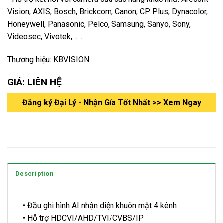
Vision, AXIS, Bosch, Brickcom, Canon, CP Plus, Dynacolor,
Honeywell, Panasonic, Pelco, Samsung, Sanyo, Sony,
Videosec, Vivotek,……
Thương hiệu: KBVISION
GIÁ: LIÊN HỆ
Đăng ký Đại Lý - Nhận Gía Tốt Nhất >> Xem Ngay
Description
• Đầu ghi hình AI nhận diện khuôn mặt 4 kênh
• Hỗ trợ HDCVI/AHD/TVI/CVBS/IP