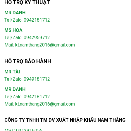
HỖ TRỢ KỸ THUẬT
MR.DANH
Tel/Zalo: 0942181712
MS.HOA
Tel/Zalo: 0942959712
Mail: kt.namthang2016@gmail.com
HỖ TRỢ BẢO HÀNH
MR.TÀI
Tel/Zalo: 0949181712
MR.DANH
Tel/Zalo: 0942181712
Mail: kt.namthang2016@gmail.com
CÔNG TY TNHH TM DV XUẤT NHẬP KHẨU NAM THẮNG
MST: 0313916055