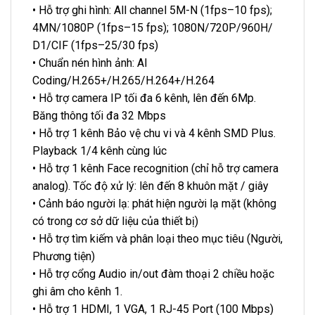
• Hỗ trợ ghi hình: All channel 5M-N (1fps–10 fps);
4MN/1080P (1fps–15 fps); 1080N/720P/960H/
D1/CIF (1fps–25/30 fps)
• Chuẩn nén hình ảnh: AI
Coding/H.265+/H.265/H.264+/H.264
• Hỗ trợ camera IP tối đa 6 kênh, lên đến 6Mp.
Băng thông tối đa 32 Mbps
• Hỗ trợ 1 kênh Bảo vệ chu vi và 4 kênh SMD Plus.
Playback 1/4 kênh cùng lúc
• Hỗ trợ 1 kênh Face recognition (chỉ hỗ trợ camera
analog). Tốc độ xử lý: lên đến 8 khuôn mặt / giây
• Cảnh báo người lạ: phát hiện người lạ mặt (không
có trong cơ sở dữ liệu của thiết bị)
• Hỗ trợ tìm kiếm và phân loại theo mục tiêu (Người,
Phương tiện)
• Hỗ trợ cổng Audio in/out đàm thoại 2 chiều hoặc
ghi âm cho kênh 1.
• Hỗ trợ 1 HDMI, 1 VGA, 1 RJ-45 Port (100 Mbps)