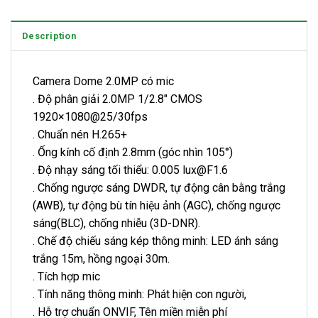
Description
Camera Dome 2.0MP có mic
. Độ phân giải 2.0MP 1/2.8″ CMOS
1920×1080@25/30fps
. Chuẩn nén H.265+
. Ống kính cố định 2.8mm (góc nhìn 105°)
. Độ nhạy sáng tối thiểu: 0.005 lux@F1.6
. Chống ngược sáng DWDR, tự động cân bằng trắng
(AWB), tự động bù tín hiệu ảnh (AGC), chống ngược
sáng(BLC), chống nhiễu (3D-DNR).
. Chế độ chiếu sáng kép thông minh: LED ánh sáng
trắng 15m, hồng ngoại 30m.
. Tích hợp mic
. Tính năng thông minh: Phát hiện con người,
. Hỗ trợ chuẩn ONVIF, Tên miền miễn phí