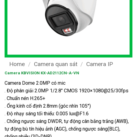
Home
/
Camera quan sát
/
Camera IP
Camera KBVISION KX-AD2112CN-A-VN
Camera Dome 2.0MP có mic
. Độ phân giải 2.0MP 1/2.8″ CMOS 1920×1080@25/30fps
. Chuẩn nén H.265+
. Ống kính cố định 2.8mm (góc nhìn 105°)
. Độ nhạy sáng tối thiểu: 0.005 lux@F1.6
. Chống ngược sáng DWDR, tự động cân bằng trắng (AWB),
tự động bù tín hiệu ảnh (AGC), chống ngược sáng(BLC),
chống nhiễu (3D-DNR).