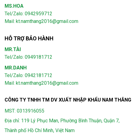
MS.HOA
Tel/Zalo: 0942959712
Mail: kt.namthang2016@gmail.com
HỖ TRỢ BẢO HÀNH
MR.TÀI
Tel/Zalo: 0949181712
MR.DANH
Tel/Zalo: 0942181712
Mail: kt.namthang2016@gmail.com
CÔNG TY TNHH TM DV XUẤT NHẬP KHẨU NAM THẮNG
MST: 0313916055
Địa chỉ: 119 Lý Phục Man, Phường Bình Thuận, Quận 7,
Thành phố Hồ Chí Minh, Việt Nam