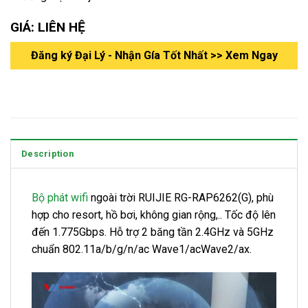
GIÁ: LIÊN HỆ
Đăng ký Đại Lý - Nhận Gía Tốt Nhất >> Xem Ngay
Description
Bộ phát wifi
ngoài trời RUIJIE RG-RAP6262(G), phù
hợp cho resort, hồ bơi, không gian rộng,.. Tốc độ lên
đến 1.775Gbps. Hỗ trợ 2 băng tần 2.4GHz và 5GHz
chuẩn 802.11a/b/g/n/ac Wave1/acWave2/ax.