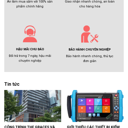
Giao nhận nhanh chóng, an toàn
An tâm mua sắm với 100% sản
cho hàng hóa
phẩm chính hãng
HẬU MÃI CHU ĐÁO
BẢO HÀNH CHUYÊN NGHIỆP
Đổi trả trong 7 ngày, hậu mãi
Bảo hành nhanh chóng, thủ tục
chuyên nghiệp
đơn giản
Tin tức
CÔNG TRÌNH THE GRACES VÀ
GIỚI THIỆU CÁC THIẾT BỊ KIỂM