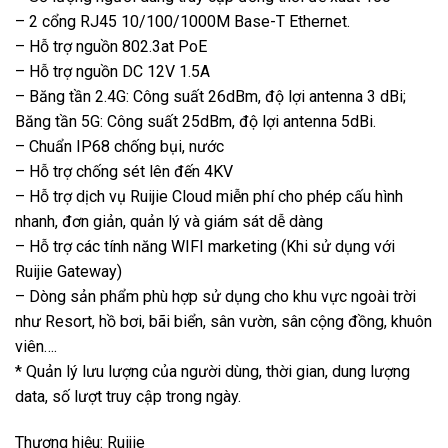
– 2 cổng RJ45 10/100/1000M Base-T Ethernet.
– Hỗ trợ nguồn 802.3at PoE
– Hỗ trợ nguồn DC 12V 1.5A
– Băng tần 2.4G: Công suất 26dBm, độ lợi antenna 3 dBi;
Băng tần 5G: Công suất 25dBm, độ lợi antenna 5dBi.
– Chuẩn IP68 chống bụi, nước
– Hỗ trợ chống sét lên đến 4KV
– Hỗ trợ dịch vụ Ruijie Cloud miễn phí cho phép cấu hình
nhanh, đơn giản, quản lý và giám sát dễ dàng
– Hỗ trợ các tính năng WIFI marketing (Khi sử dụng với
Ruijie Gateway)
– Dòng sản phẩm phù hợp sử dụng cho khu vực ngoài trời
như Resort, hồ bơi, bãi biển, sân vườn, sân cộng đồng, khuôn
viên….
* Quản lý lưu lượng của người dùng, thời gian, dung lượng
data, số lượt truy cập trong ngày.
Thương hiệu: Ruijie