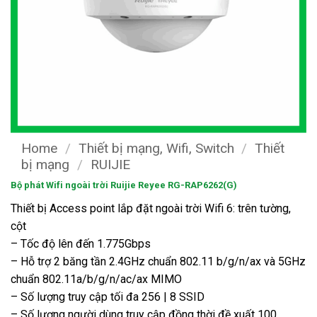
Home
/
Thiết bị mạng, Wifi, Switch
/
Thiết
bị mạng
/
RUIJIE
Bộ phát Wifi ngoài trời Ruijie Reyee RG-RAP6262(G)
Thiết bị Access point lắp đặt ngoài trời Wifi 6: trên tường,
cột
– Tốc độ lên đến 1.775Gbps
– Hỗ trợ 2 băng tần 2.4GHz chuẩn 802.11 b/g/n/ax và 5GHz
chuẩn 802.11a/b/g/n/ac/ax MIMO
– Số lượng truy cập tối đa 256 | 8 SSID
– Số lượng người dùng truy cập đồng thời đề xuất 100